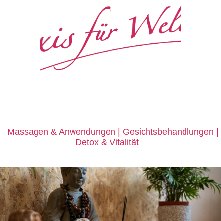
e
Massagen
&
Anwendungen | Gesichtsbehandlungen |
Detox
&
Vitalität