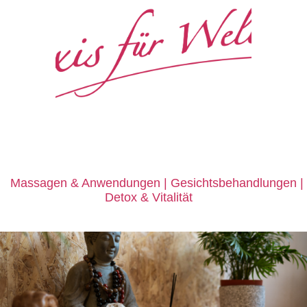
e
Massagen
&
Anwendungen | Gesichtsbehandlungen |
Detox
&
Vitalität