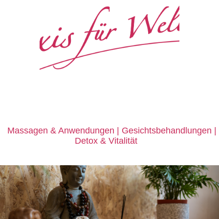
e
Massagen
&
Anwendungen | Gesichtsbehandlungen |
Detox
&
Vitalität