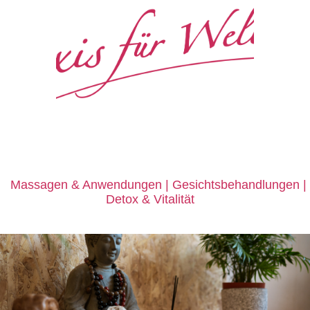
e
Massagen
&
Anwendungen | Gesichtsbehandlungen |
Detox
&
Vitalität