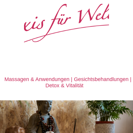
e
Massagen
&
Anwendungen | Gesichtsbehandlungen |
Detox
&
Vitalität